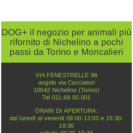
DOG+ il negozio per animali più
rifornito di Nichelino a pochi
passi da Torino e Moncalieri
VIA FENESTRELLE 98
angolo via Cacciatori
10042 Nichelino (Torino)
Tel 011.68.00.001
ORARI DI APERTURA:
dal lunedì al venerdi 09:00-13:00 e 15:30-
19:30