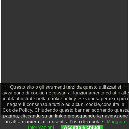
Questo sito o gli strumenti terzi da questo utilizzati si
F.M.V. - Rendicontazione erogazioni pubbliche - In ottemperanza agli obblighi previsiti dal
DL 34/2019:
avvalgono di cookie necessari al funzionamento ed utili alle
23/04/2021 - Banca Unicredit - Finanziamento Garantito T. Gar. L. 662/96 - Decreto
Liquidità - 30.000
finalità illustrate nella cookie policy. Se vuoi saperne di più 
negare il consenso a tutti o ad alcuni cookie,consulta la
F.M.V. Sas P.IVA 0774718001
Cookie Policy. Chiudendo questo banner, scorrendo questa
pagina, cliccando su un link o proseguendo la navigazione
in altra maniera, acconsenti all’uso dei cookie.
Maggiori
informazioni
Accetta e chiudi