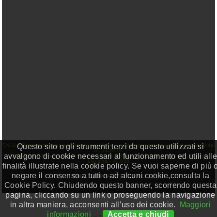
Questo sito o gli strumenti terzi da questo utilizzati si
F.M.V. - Rendicontazione erogazioni pubbliche - In ottemperanza agli obblighi previsiti dal
DL 34/2019:
avvalgono di cookie necessari al funzionamento ed utili alle
23/04/2021 - Banca Unicredit - Finanziamento Garantito T. Gar. L. 662/96 - Decreto
Liquidità - 30.000
finalità illustrate nella cookie policy. Se vuoi saperne di più 
negare il consenso a tutti o ad alcuni cookie,consulta la
F.M.V. Sas P.IVA 0774718001
Cookie Policy. Chiudendo questo banner, scorrendo questa
pagina, cliccando su un link o proseguendo la navigazione
in altra maniera, acconsenti all’uso dei cookie.
Maggiori
informazioni
Accetta e chiudi