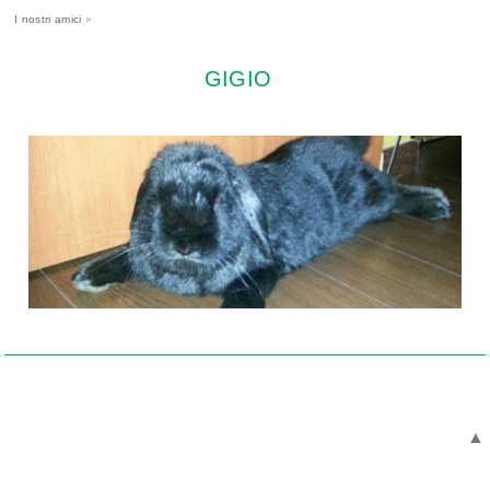
I nostri amici
»
GIGIO
▲