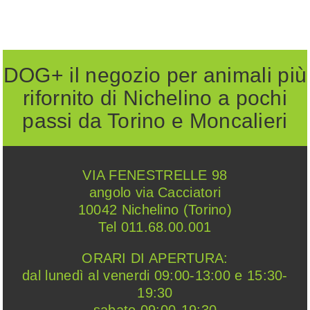
DOG+ il negozio per animali più
rifornito di Nichelino a pochi
passi da Torino e Moncalieri
VIA FENESTRELLE 98
angolo via Cacciatori
10042 Nichelino (Torino)
Tel 011.68.00.001
ORARI DI APERTURA:
dal lunedì al venerdi 09:00-13:00 e 15:30-
19:30