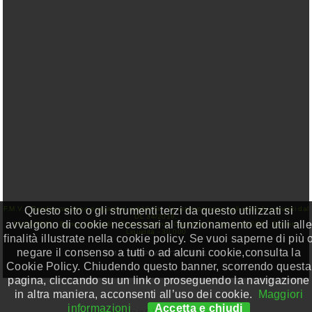
Questo sito o gli strumenti terzi da questo utilizzati si
F.M.V. - Rendicontazione erogazioni pubbliche - In ottemperanza agli obblighi previsiti dal
DL 34/2019:
avvalgono di cookie necessari al funzionamento ed utili alle
23/04/2021 - Banca Unicredit - Finanziamento Garantito T. Gar. L. 662/96 - Decreto
Liquidità - 30.000
finalità illustrate nella cookie policy. Se vuoi saperne di più 
negare il consenso a tutti o ad alcuni cookie,consulta la
F.M.V. Sas P.IVA 0774718001
Cookie Policy. Chiudendo questo banner, scorrendo questa
pagina, cliccando su un link o proseguendo la navigazione
in altra maniera, acconsenti all’uso dei cookie.
Maggiori
informazioni
Accetta e chiudi