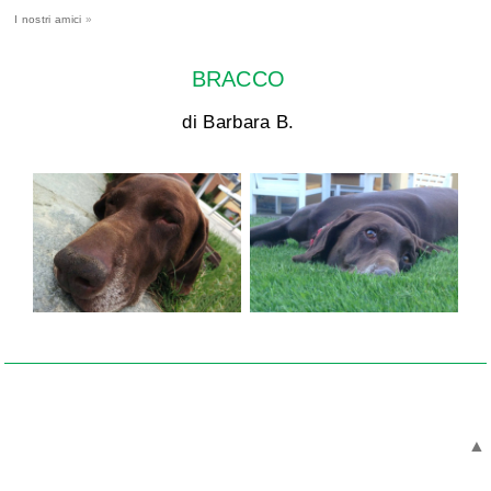
I nostri amici
»
BRACCO
di Barbara B.
▲