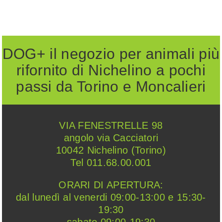
DOG+ il negozio per animali più
rifornito di Nichelino a pochi
passi da Torino e Moncalieri
VIA FENESTRELLE 98
angolo via Cacciatori
10042 Nichelino (Torino)
Tel 011.68.00.001
ORARI DI APERTURA:
dal lunedì al venerdi 09:00-13:00 e 15:30-
19:30