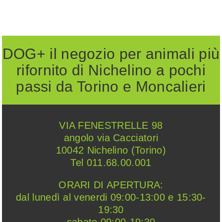
DOG+ il negozio per animali più
rifornito di Nichelino a pochi
passi da Torino e Moncalieri
VIA FENESTRELLE 98
angolo via Cacciatori
10042 Nichelino (Torino)
Tel 011.68.00.001
ORARI DI APERTURA:
dal lunedì al venerdi 09:00-13:00 e 15:30-
19:30