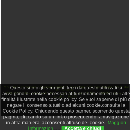
Questo sito o gli strumenti terzi da questo utilizzati si
F.M.V. - Rendicontazione erogazioni pubbliche - In ottemperanza agli obblighi previsiti dal
DL 34/2019:
avvalgono di cookie necessari al funzionamento ed utili alle
23/04/2021 - Banca Unicredit - Finanziamento Garantito T. Gar. L. 662/96 - Decreto
Liquidità - 30.000
finalità illustrate nella cookie policy. Se vuoi saperne di più 
negare il consenso a tutti o ad alcuni cookie,consulta la
F.M.V. Sas P.IVA 0774718001
Cookie Policy. Chiudendo questo banner, scorrendo questa
pagina, cliccando su un link o proseguendo la navigazione
in altra maniera, acconsenti all’uso dei cookie.
Maggiori
informazioni
Accetta e chiudi