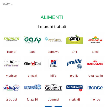
GATTI
»
ALIMENTI
I marchi trattati
Trainer
oasi
applaws
ami
almo
vibrisse
gimcat
hill's
prolife
royal canin
artic pet
forza 10
gourmet
vitakraft
monge