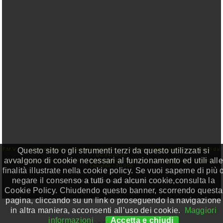
Questo sito o gli strumenti terzi da questo utilizzati si
F.M.V. - Rendicontazione erogazioni pubbliche - In ottemperanza agli obblighi previsiti dal
DL 34/2019:
avvalgono di cookie necessari al funzionamento ed utili alle
23/04/2021 - Banca Unicredit - Finanziamento Garantito T. Gar. L. 662/96 - Decreto
Liquidità - 30.000
finalità illustrate nella cookie policy. Se vuoi saperne di più 
negare il consenso a tutti o ad alcuni cookie,consulta la
F.M.V. Sas P.IVA 0774718001
Cookie Policy. Chiudendo questo banner, scorrendo questa
pagina, cliccando su un link o proseguendo la navigazione
in altra maniera, acconsenti all’uso dei cookie.
Maggiori
informazioni
Accetta e chiudi