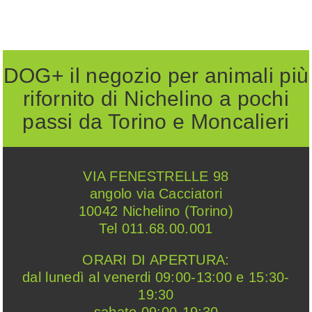
DOG+ il negozio per animali più
rifornito di Nichelino a pochi
passi da Torino e Moncalieri
VIA FENESTRELLE 98
angolo via Cacciatori
10042 Nichelino (Torino)
Tel 011.68.00.001
ORARI DI APERTURA:
dal lunedì al venerdi 09:00-13:00 e 15:30-
19:30